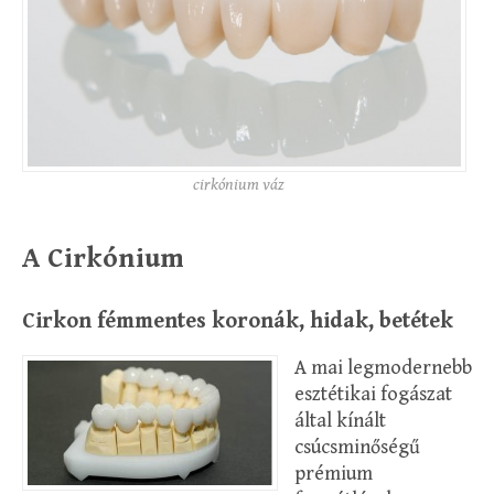
cirkónium váz
A Cirkónium
Cirkon fémmentes koronák, hidak, betétek
A mai legmodernebb
esztétikai fogászat
által kínált
csúcsminőségű
prémium