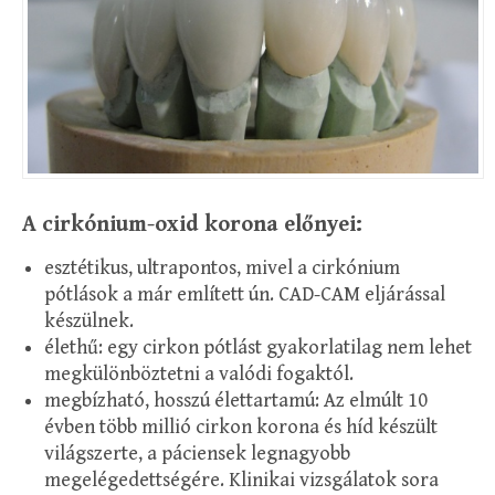
A cirkónium-oxid korona előnyei:
esztétikus, ultrapontos, mivel a cirkónium
pótlások a már említett ún. CAD-CAM eljárással
készülnek.
élethű: egy cirkon pótlást gyakorlatilag nem lehet
megkülönböztetni a valódi fogaktól.
megbízható, hosszú élettartamú: Az elmúlt 10
évben több millió cirkon korona és híd készült
világszerte, a páciensek legnagyobb
megelégedettségére. Klinikai vizsgálatok sora