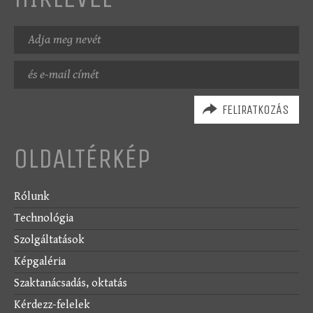
Név
E-
mail
cím
OLDALTÉRKÉP
Rólunk
Technológia
Szolgáltatások
Képgaléria
Szaktanácsadás, oktatás
Kérdezz-felelek