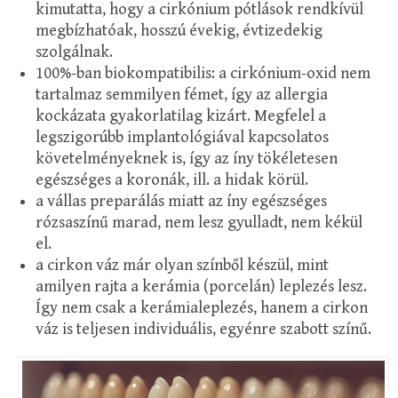
kimutatta, hogy a cirkónium pótlások rendkívül
megbízhatóak, hosszú évekig, évtizedekig
szolgálnak.
100%-ban biokompatibilis: a cirkónium-oxid nem
tartalmaz semmilyen fémet, így az allergia
kockázata gyakorlatilag kizárt. Megfelel a
legszigorúbb implantológiával kapcsolatos
követelményeknek is, így az íny tökéletesen
egészséges a koronák, ill. a hidak körül.
a vállas preparálás miatt az íny egészséges
rózsaszínű marad, nem lesz gyulladt, nem kékül
el.
a cirkon váz már olyan színből készül, mint
amilyen rajta a kerámia (porcelán) leplezés lesz.
Így nem csak a kerámialeplezés, hanem a cirkon
váz is teljesen individuális, egyénre szabott színű.