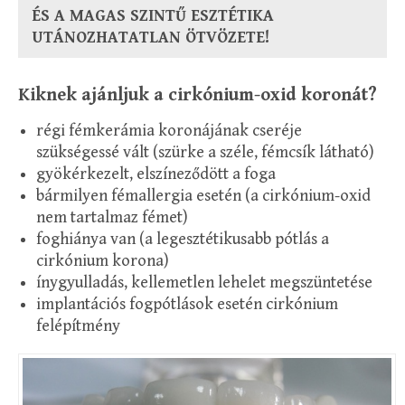
ÉS A MAGAS SZINTŰ ESZTÉTIKA
UTÁNOZHATATLAN ÖTVÖZETE!
Kiknek ajánljuk a cirkónium-oxid koronát?
régi fémkerámia koronájának cseréje
szükségessé vált (szürke a széle, fémcsík látható)
gyökérkezelt, elszíneződött a foga
bármilyen fémallergia esetén (a cirkónium-oxid
nem tartalmaz fémet)
foghiánya van (a legesztétikusabb pótlás a
cirkónium korona)
ínygyulladás, kellemetlen lehelet megszüntetése
implantációs fogpótlások esetén cirkónium
felépítmény