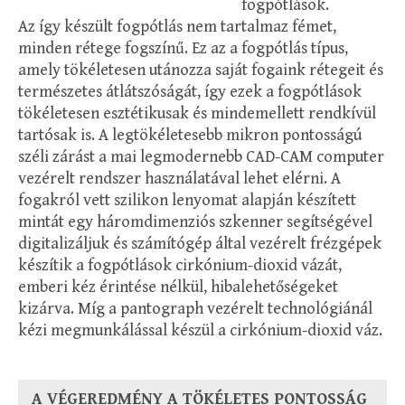
fogpótlások.
Az így készült fogpótlás nem tartalmaz fémet,
minden rétege fogszínű. Ez az a fogpótlás típus,
amely tökéletesen utánozza saját fogaink rétegeit és
természetes átlátszóságát, így ezek a fogpótlások
tökéletesen esztétikusak és mindemellett rendkívül
tartósak is. A legtökéletesebb mikron pontosságú
széli zárást a mai legmodernebb CAD-CAM computer
vezérelt rendszer használatával lehet elérni. A
fogakról vett szilikon lenyomat alapján készített
mintát egy háromdimenziós szkenner segítségével
digitalizáljuk és számítógép által vezérelt frézgépek
készítik a fogpótlások cirkónium-dioxid vázát,
emberi kéz érintése nélkül, hibalehetőségeket
kizárva. Míg a pantograph vezérelt technológiánál
kézi megmunkálással készül a cirkónium-dioxid váz.
A VÉGEREDMÉNY A TÖKÉLETES PONTOSSÁG