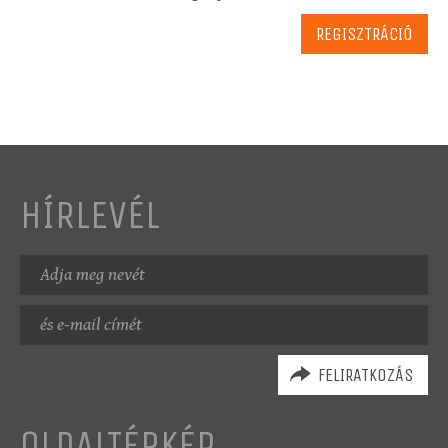
HÍRLEVÉL
Név
E-
mail
cím
OLDALTÉRKÉP